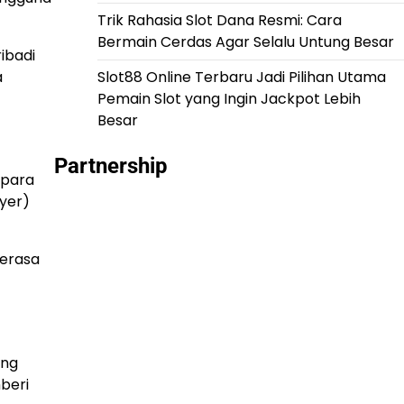
Trik Rahasia Slot Dana Resmi: Cara
Bermain Cerdas Agar Selalu Untung Besar
ibadi
a
Slot88 Online Terbaru Jadi Pilihan Utama
Pemain Slot yang Ingin Jackpot Lebih
Besar
Partnership
 para
yer)
merasa
ang
beri