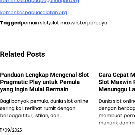
kemenkespapuapegunungan.org
kemenkespapuaselatan.org
Tagged
pemain slot
,
slot maxwin
,
terpercaya
Post
navigation
Related Posts
Panduan Lengkap Mengenal Slot
Cara Cepat M
Pragmatic Play untuk Pemula
Slot Maxwin 
yang Ingin Mulai Bermain
Menunggu La
Bagi banyak pemula, dunia slot online
Dunia slot onl
sering kali terlihat rumit dengan
dengan berbaga
berbagai fitur, istilah, dan…
membuat perm
menarik dan m
11/09/2025