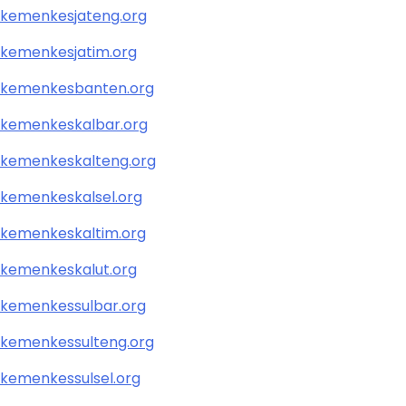
kemenkesjateng.org
kemenkesjatim.org
kemenkesbanten.org
kemenkeskalbar.org
kemenkeskalteng.org
kemenkeskalsel.org
kemenkeskaltim.org
kemenkeskalut.org
kemenkessulbar.org
kemenkessulteng.org
kemenkessulsel.org