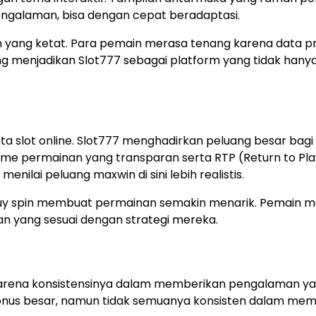
galaman, bisa dengan cepat beradaptasi.
an yang ketat. Para pemain merasa tenang karena data pr
ang menjadikan Slot777 sebagai platform yang tidak hany
ta slot online. Slot777 menghadirkan peluang besar bagi
me permainan yang transparan serta RTP (Return to Pla
ilai peluang maxwin di sini lebih realistis.
opsi buy spin membuat permainan semakin menarik. Pemain 
an yang sesuai dengan strategi mereka.
h karena konsistensinya dalam memberikan pengalaman y
onus besar, namun tidak semuanya konsisten dalam mem