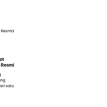
t Resmi
ot
t Resmi
g
ang
ari satu