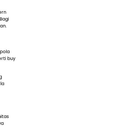
ern
Bagi
an.
 pola
rti buy
g
la
itas
wa