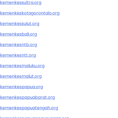
kemenkessultra.org
kemenkeskotagorontalo.org
kemenkessulut.org
kemenkesbali.org
kemenkesntb.org
kemenkesntt.org
kemenkesmaluku.org
kemenkesmalut.org
kemenkespapua.org
kemenkespapuabarat.org
kemenkespapuatengah.org