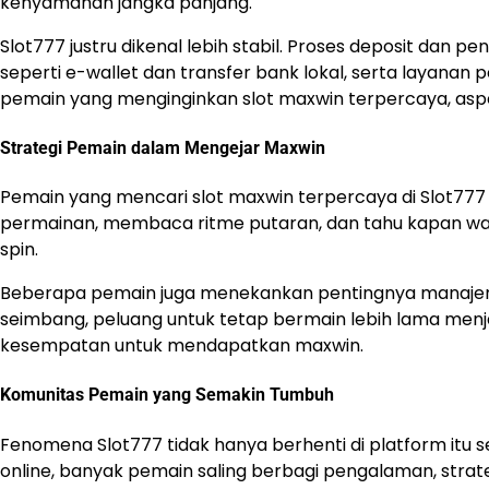
kenyamanan jangka panjang.
Slot777 justru dikenal lebih stabil. Proses deposit da
seperti e-wallet dan transfer bank lokal, serta layanan p
pemain yang menginginkan slot maxwin terpercaya, aspe
Strategi Pemain dalam Mengejar Maxwin
Pemain yang mencari slot maxwin terpercaya di Slot77
permainan, membaca ritme putaran, dan tahu kapan wa
spin.
Beberapa pemain juga menekankan pentingnya manaje
seimbang, peluang untuk tetap bermain lebih lama menja
kesempatan untuk mendapatkan maxwin.
Komunitas Pemain yang Semakin Tumbuh
Fenomena Slot777 tidak hanya berhenti di platform itu se
online, banyak pemain saling berbagi pengalaman, stra