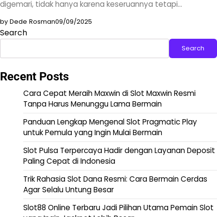
digemari, tidak hanya karena keseruannya tetapi…
by Dede Rosman
09/09/2025
Search
Search
Recent Posts
Cara Cepat Meraih Maxwin di Slot Maxwin Resmi
Tanpa Harus Menunggu Lama Bermain
Panduan Lengkap Mengenal Slot Pragmatic Play
untuk Pemula yang Ingin Mulai Bermain
Slot Pulsa Terpercaya Hadir dengan Layanan Deposit
Paling Cepat di Indonesia
Trik Rahasia Slot Dana Resmi: Cara Bermain Cerdas
Agar Selalu Untung Besar
Slot88 Online Terbaru Jadi Pilihan Utama Pemain Slot