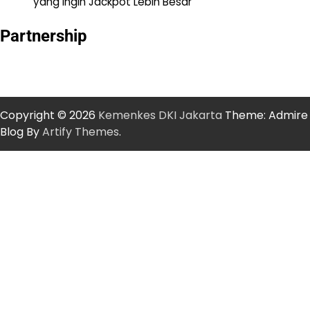
yang Ingin Jackpot Lebih Besar
Partnership
Copyright © 2026
Kemenkes DKI Jakarta
Theme: Admire
Blog By
Artify Themes
.