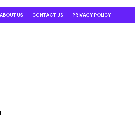
ABOUT US
CONTACT US
PRIVACY POLICY
n