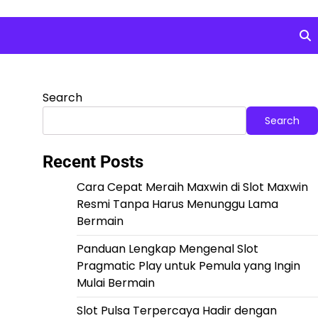
Search
Search
Recent Posts
Cara Cepat Meraih Maxwin di Slot Maxwin
Resmi Tanpa Harus Menunggu Lama
Bermain
Panduan Lengkap Mengenal Slot
Pragmatic Play untuk Pemula yang Ingin
Mulai Bermain
Slot Pulsa Terpercaya Hadir dengan